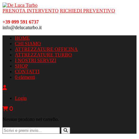
PRENOTA INTERVENTO
RICHIEDI PREVENTIVO
+39 099 591 6737
info@delucaturbo.it
HOME
CHI SIAMO
ATTREZZATURE OFFICINA
ATTREZZATURE TURBO
I NOSTRI SERVIZI
SHOP
CONTATTI
0 elementi
Login
0
Nessun prodotto nel carrello.