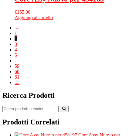
€
155.00
Aggiungi al carrello
←
1
2
3
4
5
…
59
60
61
→
Ricerca Prodotti
Prodotti Correlati
Core Assy Nuovo per