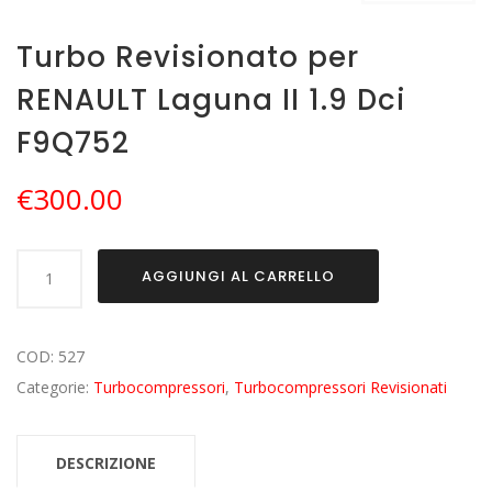
Turbo Revisionato per
RENAULT Laguna II 1.9 Dci
F9Q752
€
300.00
Turbo
AGGIUNGI AL CARRELLO
Revisionato
per
RENAULT
COD:
527
Laguna
Categorie:
Turbocompressori
,
Turbocompressori Revisionati
II
1.9
DESCRIZIONE
Dci