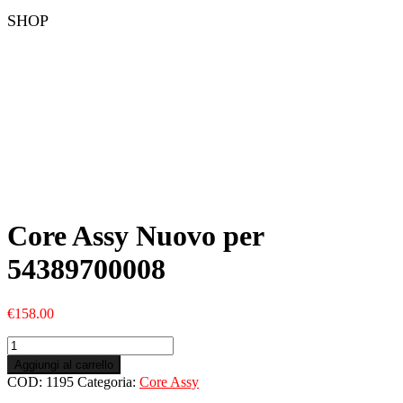
SHOP
Core Assy Nuovo per
54389700008
€
158.00
Core
Assy
Aggiungi al carrello
Nuovo
COD:
1195
Categoria:
Core Assy
per