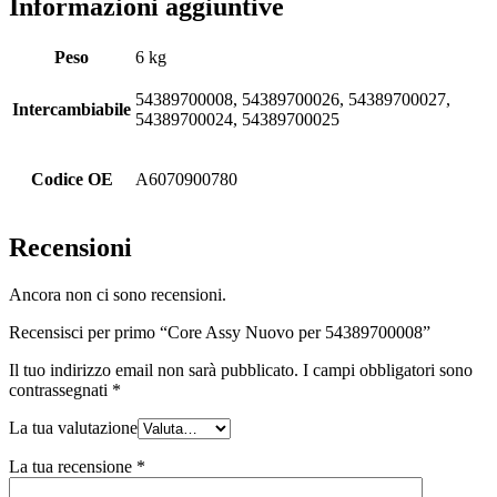
Informazioni aggiuntive
Peso
6 kg
54389700008, 54389700026, 54389700027,
Intercambiabile
54389700024, 54389700025
Codice OE
A6070900780
Recensioni
Ancora non ci sono recensioni.
Recensisci per primo “Core Assy Nuovo per 54389700008”
Il tuo indirizzo email non sarà pubblicato.
I campi obbligatori sono
contrassegnati
*
La tua valutazione
La tua recensione
*