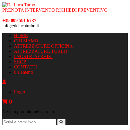
PRENOTA INTERVENTO
RICHIEDI PREVENTIVO
+39 099 591 6737
info@delucaturbo.it
HOME
CHI SIAMO
ATTREZZATURE OFFICINA
ATTREZZATURE TURBO
I NOSTRI SERVIZI
SHOP
CONTATTI
0 elementi
Login
0
Nessun prodotto nel carrello.