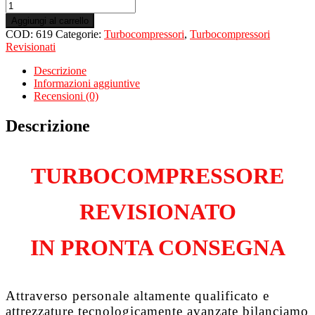
Turbo
Revisionato
Aggiungi al carrello
per
COD:
619
Categorie:
Turbocompressori
,
Turbocompressori
NISSAN
Revisionati
NV
200
Descrizione
1.5
Informazioni aggiuntive
dCiK
Recensioni (0)
9K608
quantità
Descrizione
TURBOCOMPRESSORE
REVISIONATO
IN PRONTA CONSEGNA
Attraverso personale altamente qualificato e
attrezzature tecnologicamente avanzate bilanciamo