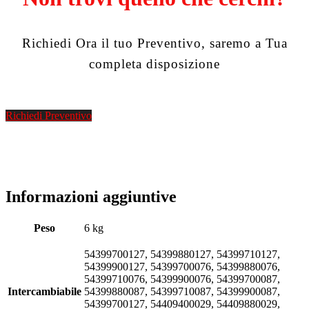
Richiedi Ora il tuo Preventivo, saremo a Tua
completa disposizione
Richiedi Preventivo
Informazioni aggiuntive
Peso
6 kg
54399700127, 54399880127, 54399710127,
54399900127, 54399700076, 54399880076,
54399710076, 54399900076, 54399700087,
Intercambiabile
54399880087, 54399710087, 54399900087,
54399700127, 54409400029, 54409880029,