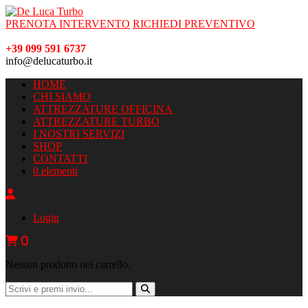
PRENOTA INTERVENTO
RICHIEDI PREVENTIVO
+39 099 591 6737
info@delucaturbo.it
HOME
CHI SIAMO
ATTREZZATURE OFFICINA
ATTREZZATURE TURBO
I NOSTRI SERVIZI
SHOP
CONTATTI
0 elementi
Login
0
Nessun prodotto nel carrello.