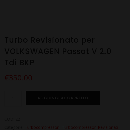
Turbo Revisionato per
VOLKSWAGEN Passat V 2.0
Tdi BKP
€
350.00
Turbo
AGGIUNGI AL CARRELLO
Revisionato
per
VOLKSWAGEN
COD:
22
Passat
Categorie:
Turbocompressori
,
Turbocompressori Revisionati