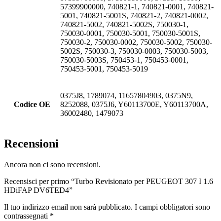
57399900000, 740821-1, 740821-0001, 740821-
5001, 740821-5001S, 740821-2, 740821-0002,
740821-5002, 740821-5002S, 750030-1,
750030-0001, 750030-5001, 750030-5001S,
750030-2, 750030-0002, 750030-5002, 750030-
5002S, 750030-3, 750030-0003, 750030-5003,
750030-5003S, 750453-1, 750453-0001,
750453-5001, 750453-5019
0375J8, 1789074, 11657804903, 0375N9,
Codice OE
8252088, 0375J6, Y60113700E, Y60113700A,
36002480, 1479073
Recensioni
Ancora non ci sono recensioni.
Recensisci per primo “Turbo Revisionato per PEUGEOT 307 I 1.6
HDiFAP DV6TED4”
Il tuo indirizzo email non sarà pubblicato.
I campi obbligatori sono
contrassegnati
*