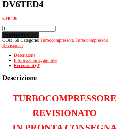
DV6TED4
€
340.00
Turbo
Revisionato
Aggiungi al carrello
per
COD:
59
Categorie:
Turbocompressori
,
Turbocompressori
PEUGEOT
Revisionati
307
I
Descrizione
1.6
Informazioni aggiuntive
HDiFAP
Recensioni (0)
DV6TED4
quantità
Descrizione
TURBOCOMPRESSORE
REVISIONATO
IN PRONTA CONSEGNA