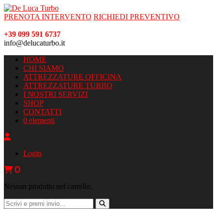
PRENOTA INTERVENTO
RICHIEDI PREVENTIVO
+39 099 591 6737
info@delucaturbo.it
HOME
CHI SIAMO
ATTREZZATURE OFFICINA
ATTREZZATURE TURBO
I NOSTRI SERVIZI
SHOP
CONTATTI
0 elementi
Login
0
Nessun prodotto nel carrello.