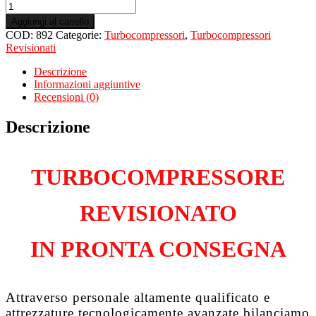
Turbo
Revisionato
Aggiungi al carrello
per
COD:
892
Categorie:
Turbocompressori
,
Turbocompressori
VOLKSWAGEN
Revisionati
Golf
VI
Descrizione
2.0
Informazioni aggiuntive
Tdi
Recensioni (0)
CBDA
quantità
Descrizione
TURBOCOMPRESSORE
REVISIONATO
IN PRONTA CONSEGNA
Attraverso personale altamente qualificato e
attrezzature tecnologicamente avanzate bilanciamo