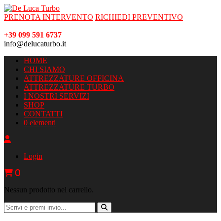
PRENOTA INTERVENTO
RICHIEDI PREVENTIVO
+39 099 591 6737
info@delucaturbo.it
HOME
CHI SIAMO
ATTREZZATURE OFFICINA
ATTREZZATURE TURBO
I NOSTRI SERVIZI
SHOP
CONTATTI
0 elementi
Login
0
Nessun prodotto nel carrello.