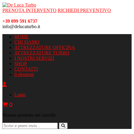
PRENOTA INTERVENTO
RICHIEDI PREVENTIVO
+39 099 591 6737
info@delucaturbo.it
HOME
CHI SIAMO
ATTREZZATURE OFFICINA
ATTREZZATURE TURBO
I NOSTRI SERVIZI
SHOP
CONTATTI
0 elementi
Login
0
Nessun prodotto nel carrello.