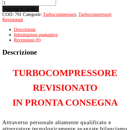
Turbo
Revisionato
Aggiungi al carrello
per
COD:
791
Categorie:
Turbocompressori
,
Turbocompressori
VOLKSWAGEN
Revisionati
Caddy
II
Descrizione
1.9
Informazioni aggiuntive
Tdi
Recensioni (0)
AEY
quantità
Descrizione
TURBOCOMPRESSORE
REVISIONATO
IN PRONTA CONSEGNA
Attraverso personale altamente qualificato e
attrezzature tecnologicamente avanzate bilanciamo