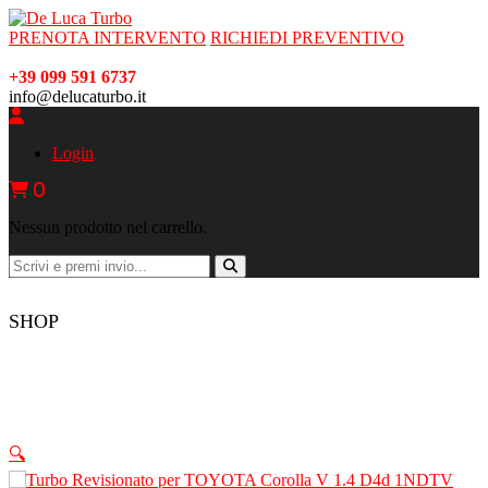
PRENOTA INTERVENTO
RICHIEDI PREVENTIVO
+39 099 591 6737
info@delucaturbo.it
Login
0
Nessun prodotto nel carrello.
SHOP
🔍