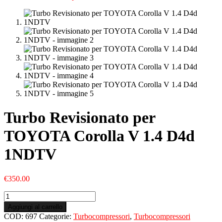
Turbo Revisionato per
TOYOTA Corolla V 1.4 D4d
1NDTV
€
350.00
Turbo
Revisionato
Aggiungi al carrello
per
COD:
697
Categorie:
Turbocompressori
,
Turbocompressori
TOYOTA