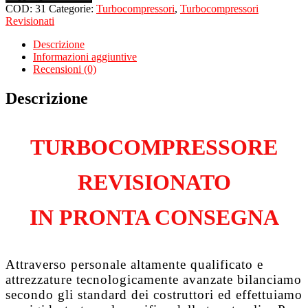
per
COD:
31
Categorie:
Turbocompressori
,
Turbocompressori
SEAT
Revisionati
Altea
XL
Descrizione
5P5
Informazioni aggiuntive
2.0
Recensioni (0)
Tdi
BMM
Descrizione
quantità
TURBOCOMPRESSORE
REVISIONATO
IN PRONTA CONSEGNA
Attraverso personale altamente qualificato e
attrezzature tecnologicamente avanzate bilanciamo
secondo gli standard dei costruttori ed effettuiamo