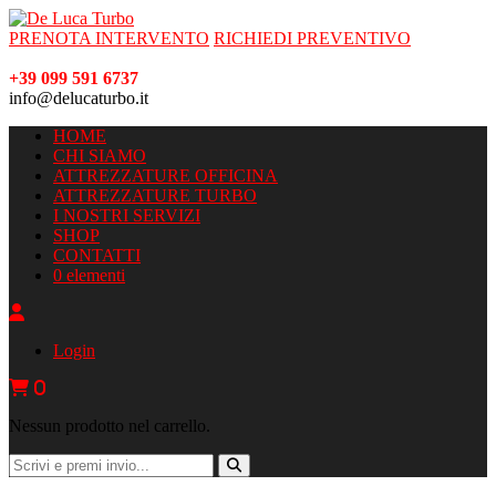
PRENOTA INTERVENTO
RICHIEDI PREVENTIVO
+39 099 591 6737
info@delucaturbo.it
HOME
CHI SIAMO
ATTREZZATURE OFFICINA
ATTREZZATURE TURBO
I NOSTRI SERVIZI
SHOP
CONTATTI
0 elementi
Login
0
Nessun prodotto nel carrello.