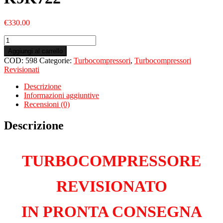
€
330.00
Turbo
Revisionato
Aggiungi al carrello
per
COD:
598
Categorie:
Turbocompressori
,
Turbocompressori
RENAULT
Revisionati
Scenic
II
Descrizione
1.5
Informazioni aggiuntive
Dci
Recensioni (0)
K9K722
quantità
Descrizione
TURBOCOMPRESSORE
REVISIONATO
IN PRONTA CONSEGNA