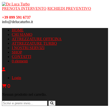
PRENOTA INTERVENTO
RICHIEDI PREVENTIVO
+39 099 591 6737
info@delucaturbo.it
HOME
CHI SIAMO
ATTREZZATURE OFFICINA
ATTREZZATURE TURBO
I NOSTRI SERVIZI
SHOP
CONTATTI
0 elementi
Login
0
Nessun prodotto nel carrello.