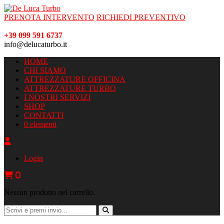
PRENOTA INTERVENTO
RICHIEDI PREVENTIVO
+39 099 591 6737
info@delucaturbo.it
HOME
CHI SIAMO
ATTREZZATURE OFFICINA
ATTREZZATURE TURBO
I NOSTRI SERVIZI
SHOP
CONTATTI
0 elementi
Login
0
Nessun prodotto nel carrello.