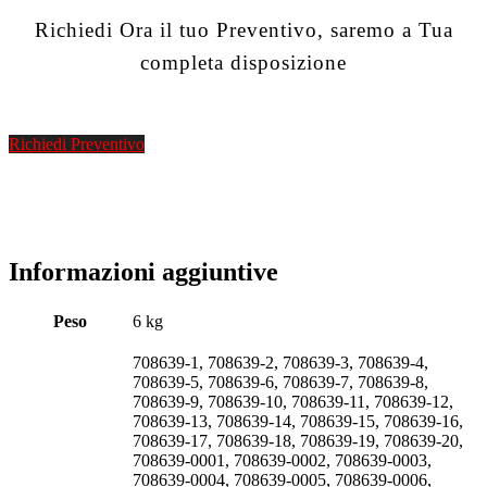
Richiedi Ora il tuo Preventivo, saremo a Tua
completa disposizione
Richiedi Preventivo
Informazioni aggiuntive
Peso
6 kg
708639-1, 708639-2, 708639-3, 708639-4,
708639-5, 708639-6, 708639-7, 708639-8,
708639-9, 708639-10, 708639-11, 708639-12,
708639-13, 708639-14, 708639-15, 708639-16,
708639-17, 708639-18, 708639-19, 708639-20,
708639-0001, 708639-0002, 708639-0003,
708639-0004, 708639-0005, 708639-0006,