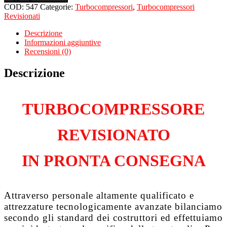
per
COD:
547
Categorie:
Turbocompressori
,
Turbocompressori
RENAULT
Revisionati
Laguna
II
Descrizione
1.9
Informazioni aggiuntive
Dci
Recensioni (0)
F9Q650
quantità
Descrizione
TURBOCOMPRESSORE
REVISIONATO
IN PRONTA CONSEGNA
Attraverso personale altamente qualificato e
attrezzature tecnologicamente avanzate bilanciamo
secondo gli standard dei costruttori ed effettuiamo