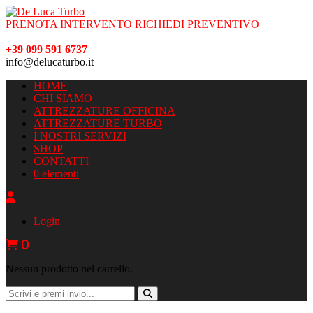
PRENOTA INTERVENTO
RICHIEDI PREVENTIVO
+39 099 591 6737
info@delucaturbo.it
HOME
CHI SIAMO
ATTREZZATURE OFFICINA
ATTREZZATURE TURBO
I NOSTRI SERVIZI
SHOP
CONTATTI
0 elementi
Login
0
Nessun prodotto nel carrello.