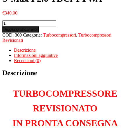
€
340.00
Turbo
Revisionato
Aggiungi al carrello
per
COD:
300
Categorie:
Turbocompressori
,
Turbocompressori
FORD
Revisionati
S-
Max
Descrizione
I
Informazioni aggiuntive
2.0
Recensioni (0)
TDCi
TYWA
Descrizione
quantità
TURBOCOMPRESSORE
REVISIONATO
IN PRONTA CONSEGNA