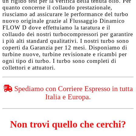
un rigido test per la verifica della tenuta olio. Per
quanto concerne il collaudo prestazionale,
riusciamo ad assicurare le performance del turbo
nuovo originale grazie al
Flussaggio Dinamico
FLOW D
dove effettuiamo la taratura e il
collaudo dei nostri turbocompressori per garantire
i più alti standard qualitativi. I nostri turbo sono
coperti da
Garanzia per 12 mesi
. Disponiamo di
turbine nuove, turbine revisionate e ricambi per
ogni tipo di turbo. I turbo sono completi di
collettori e attuatori.
Spediamo con Corriere Espresso in tutta
Italia e Europa.
Non trovi quello che cerchi?