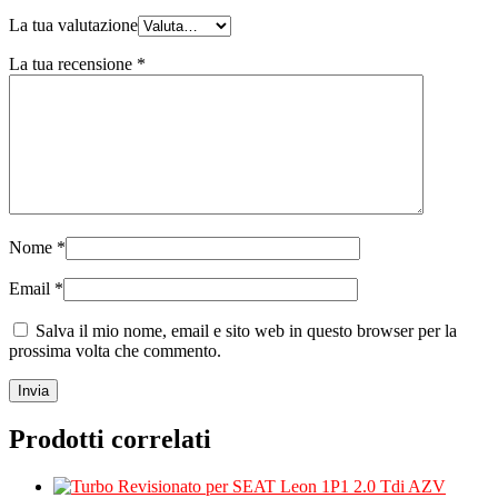
La tua valutazione
La tua recensione
*
Nome
*
Email
*
Salva il mio nome, email e sito web in questo browser per la
prossima volta che commento.
Prodotti correlati