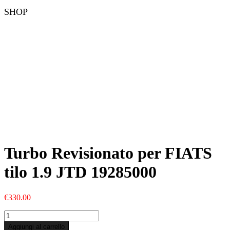
SHOP
Turbo Revisionato per FIATS
tilo 1.9 JTD 19285000
€
330.00
Turbo
Revisionato
Aggiungi al carrello