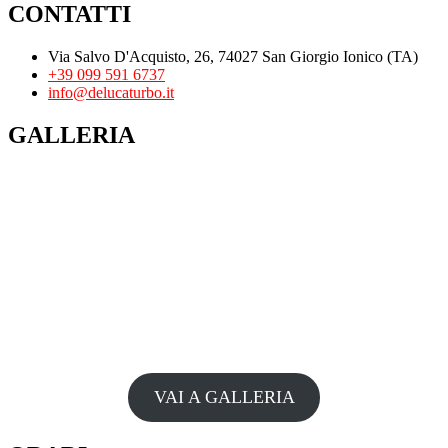
CONTATTI
Via Salvo D'Acquisto, 26, 74027 San Giorgio Ionico (TA)
+39 099 591 6737
info@delucaturbo.it
GALLERIA
VAI A GALLERIA