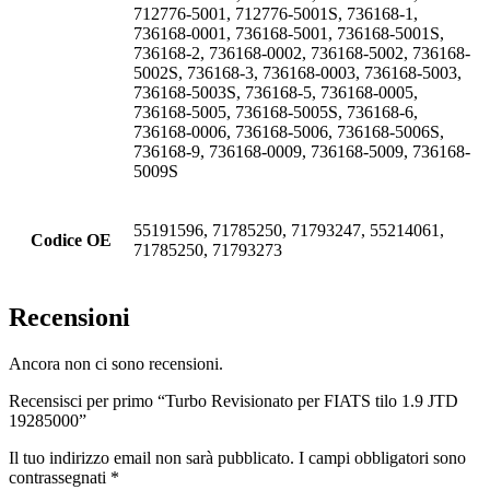
712776-5001, 712776-5001S, 736168-1,
736168-0001, 736168-5001, 736168-5001S,
736168-2, 736168-0002, 736168-5002, 736168-
5002S, 736168-3, 736168-0003, 736168-5003,
736168-5003S, 736168-5, 736168-0005,
736168-5005, 736168-5005S, 736168-6,
736168-0006, 736168-5006, 736168-5006S,
736168-9, 736168-0009, 736168-5009, 736168-
5009S
55191596, 71785250, 71793247, 55214061,
Codice OE
71785250, 71793273
Recensioni
Ancora non ci sono recensioni.
Recensisci per primo “Turbo Revisionato per FIATS tilo 1.9 JTD
19285000”
Il tuo indirizzo email non sarà pubblicato.
I campi obbligatori sono
contrassegnati
*