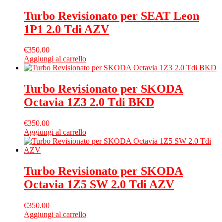
Turbo Revisionato per SEAT Leon
1P1 2.0 Tdi AZV
€
350.00
Aggiungi al carrello
Turbo Revisionato per SKODA
Octavia 1Z3 2.0 Tdi BKD
€
350.00
Aggiungi al carrello
Turbo Revisionato per SKODA
Octavia 1Z5 SW 2.0 Tdi AZV
€
350.00
Aggiungi al carrello