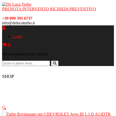
PRENOTA INTERVENTO
RICHIEDI PREVENTIVO
+39 099 591 6737
info@delucaturbo.it
Login
0
Nessun prodotto nel carrello.
SHOP
🔍