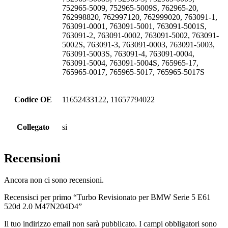
752965-5009, 752965-5009S, 762965-20,
762998820, 762997120, 762999020, 763091-1,
763091-0001, 763091-5001, 763091-5001S,
763091-2, 763091-0002, 763091-5002, 763091-
5002S, 763091-3, 763091-0003, 763091-5003,
763091-5003S, 763091-4, 763091-0004,
763091-5004, 763091-5004S, 765965-17,
765965-0017, 765965-5017, 765965-5017S
Codice OE
11652433122, 11657794022
Collegato
si
Recensioni
Ancora non ci sono recensioni.
Recensisci per primo “Turbo Revisionato per BMW Serie 5 E61
520d 2.0 M47N204D4”
Il tuo indirizzo email non sarà pubblicato.
I campi obbligatori sono