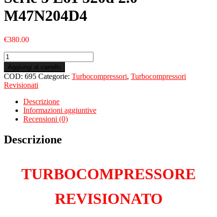
M47N204D4
€
380.00
Turbo
Revisionato
Aggiungi al carrello
per
COD:
695
Categorie:
Turbocompressori
,
Turbocompressori
BMW
Revisionati
Serie
5
Descrizione
E61
Informazioni aggiuntive
520d
Recensioni (0)
2.0
M47N204D4
Descrizione
quantità
TURBOCOMPRESSORE
REVISIONATO