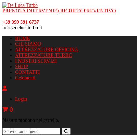
PRENOTA INTERVENTO
RICHIEDI PREVENTIVO
+39 099 591 6737
info@delucaturbo.it
HOME
CHI SIAMO
ATTREZZATURE OFFICINA
ATTREZZATURE TURBO
I NOSTRI SERVIZI
SHOP
CONTATTI
0 elementi
Login
0
Nessun prodotto nel carrello.