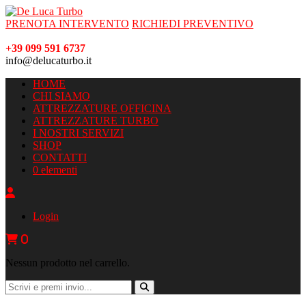
PRENOTA INTERVENTO
RICHIEDI PREVENTIVO
+39 099 591 6737
info@delucaturbo.it
HOME
CHI SIAMO
ATTREZZATURE OFFICINA
ATTREZZATURE TURBO
I NOSTRI SERVIZI
SHOP
CONTATTI
0 elementi
Login
0
Nessun prodotto nel carrello.