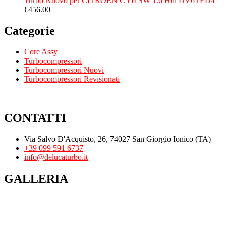
Turbo Nuovo per CITROEN C5 II SW 1.6 Hdi DV6TED4
€
456.00
Categorie
Core Assy
Turbocompressori
Turbocompressori Nuovi
Turbocompressori Revisionati
CONTATTI
Via Salvo D'Acquisto, 26, 74027 San Giorgio Ionico (TA)
+39 099 591 6737
info@delucaturbo.it
GALLERIA