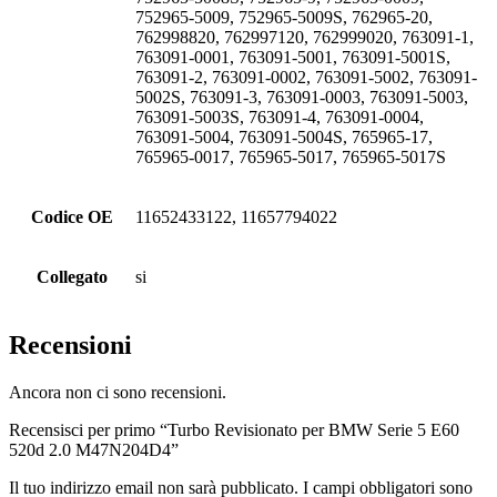
752965-5009, 752965-5009S, 762965-20,
762998820, 762997120, 762999020, 763091-1,
763091-0001, 763091-5001, 763091-5001S,
763091-2, 763091-0002, 763091-5002, 763091-
5002S, 763091-3, 763091-0003, 763091-5003,
763091-5003S, 763091-4, 763091-0004,
763091-5004, 763091-5004S, 765965-17,
765965-0017, 765965-5017, 765965-5017S
Codice OE
11652433122, 11657794022
Collegato
si
Recensioni
Ancora non ci sono recensioni.
Recensisci per primo “Turbo Revisionato per BMW Serie 5 E60
520d 2.0 M47N204D4”
Il tuo indirizzo email non sarà pubblicato.
I campi obbligatori sono