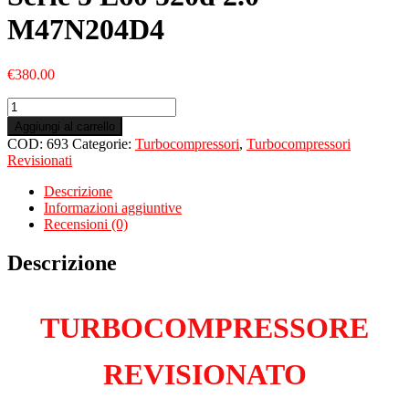
M47N204D4
€
380.00
Turbo
Revisionato
Aggiungi al carrello
per
COD:
693
Categorie:
Turbocompressori
,
Turbocompressori
BMW
Revisionati
Serie
5
Descrizione
E60
Informazioni aggiuntive
520d
Recensioni (0)
2.0
M47N204D4
Descrizione
quantità
TURBOCOMPRESSORE
REVISIONATO