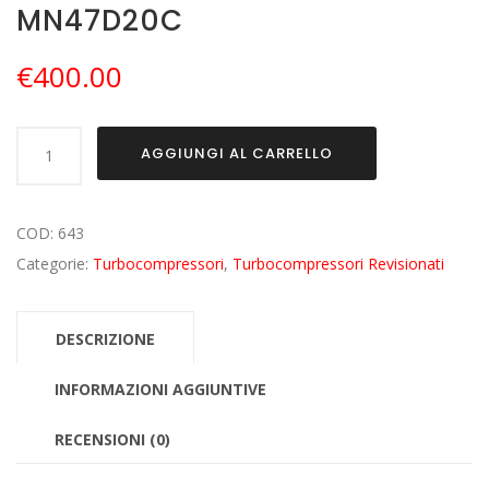
MN47D20C
€
400.00
Turbo
AGGIUNGI AL CARRELLO
Revisionato
per
BMW
COD:
643
Serie
Categorie:
Turbocompressori
,
Turbocompressori Revisionati
3
F31
DESCRIZIONE
320xd
2.0
INFORMAZIONI AGGIUNTIVE
MN47D20C
RECENSIONI (0)
quantità