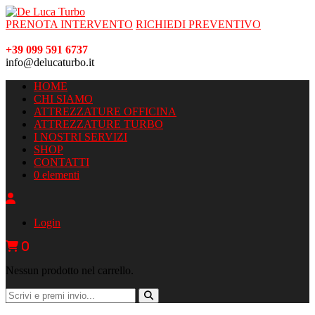
PRENOTA INTERVENTO
RICHIEDI PREVENTIVO
+39 099 591 6737
info@delucaturbo.it
HOME
CHI SIAMO
ATTREZZATURE OFFICINA
ATTREZZATURE TURBO
I NOSTRI SERVIZI
SHOP
CONTATTI
0 elementi
Login
0
Nessun prodotto nel carrello.