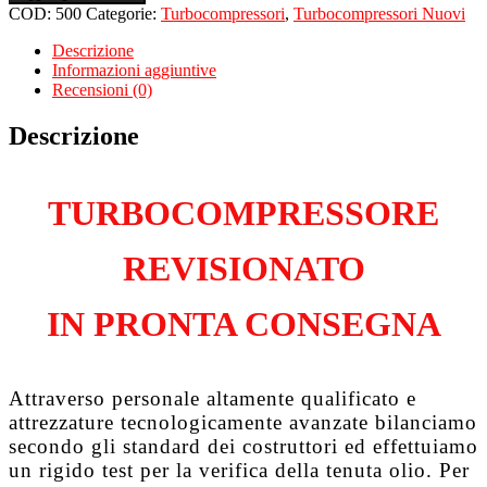
per
COD:
500
Categorie:
Turbocompressori
,
Turbocompressori Nuovi
DACIA
Logan
Descrizione
I
Informazioni aggiuntive
1.5
Recensioni (0)
Dci
K9K796
Descrizione
quantità
TURBOCOMPRESSORE
REVISIONATO
IN PRONTA CONSEGNA
Attraverso personale altamente qualificato e
attrezzature tecnologicamente avanzate bilanciamo
secondo gli standard dei costruttori ed effettuiamo
un rigido test per la verifica della tenuta olio. Per