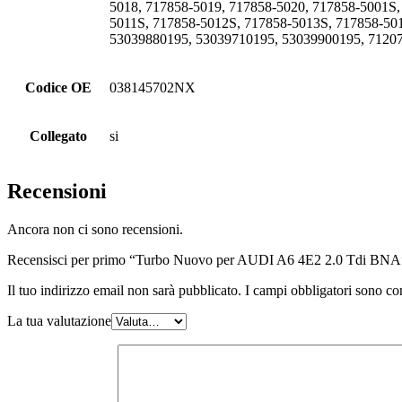
5018, 717858-5019, 717858-5020, 717858-5001S
5011S, 717858-5012S, 717858-5013S, 717858-50
53039880195, 53039710195, 53039900195, 71207
Codice OE
038145702NX
Collegato
si
Recensioni
Ancora non ci sono recensioni.
Recensisci per primo “Turbo Nuovo per AUDI A6 4E2 2.0 Tdi BNA
Il tuo indirizzo email non sarà pubblicato.
I campi obbligatori sono co
La tua valutazione