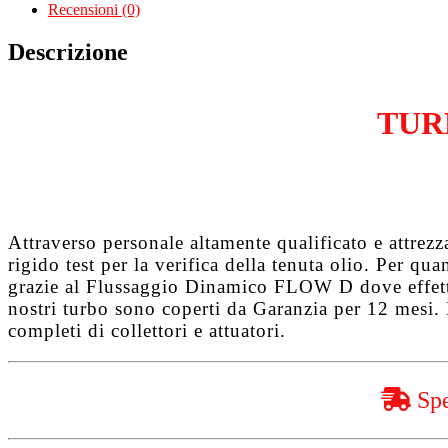
2.0
Recensioni (0)
Tdi
BNA
Descrizione
quantità
TUR
Attraverso personale altamente qualificato e attrez
rigido test per la verifica della tenuta olio. Per q
grazie al
Flussaggio Dinamico FLOW D
dove effet
nostri turbo sono coperti da
Garanzia per 12 mesi
.
completi di collettori e attuatori.
Spe