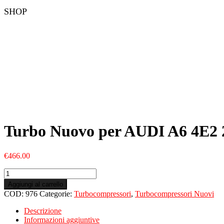
SHOP
Turbo Nuovo per AUDI A6 4E2 
€
466.00
Turbo
Nuovo
Aggiungi al carrello
per
COD:
976
Categorie:
Turbocompressori
,
Turbocompressori Nuovi
AUDI
A6
Descrizione
4E2
Informazioni aggiuntive