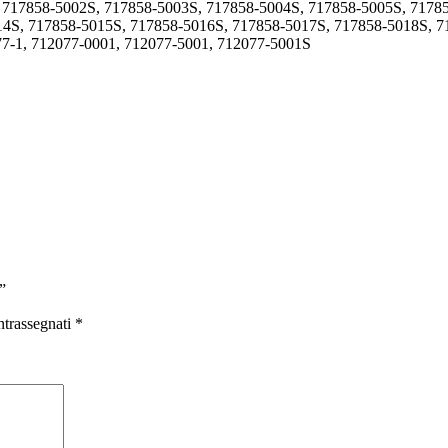
, 717858-5002S, 717858-5003S, 717858-5004S, 717858-5005S, 7178
14S, 717858-5015S, 717858-5016S, 717858-5017S, 717858-5018S, 
7-1, 712077-0001, 712077-5001, 712077-5001S
”
ntrassegnati
*