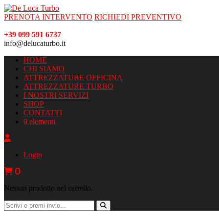
PRENOTA INTERVENTO
RICHIEDI PREVENTIVO
+39 099 591 6737
info@delucaturbo.it
HOME
CHI SIAMO
ATTREZZATURE OFFICINA
ATTREZZATURE TURBO
I NOSTRI SERVIZI
SHOP
CONTATTI
0 elementi
Login
0
Nessun prodotto nel carrello.