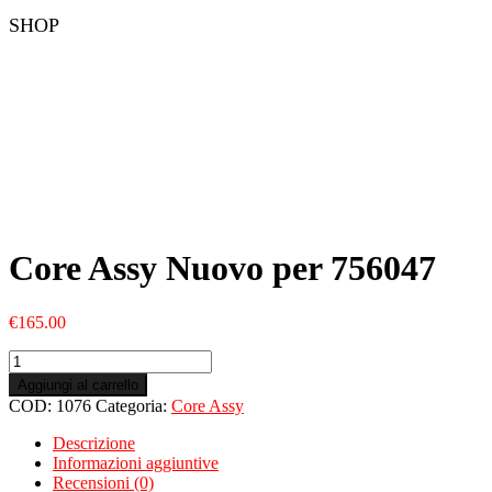
SHOP
Core Assy Nuovo per 756047
€
165.00
Core
Assy
Aggiungi al carrello
Nuovo
COD:
1076
Categoria:
Core Assy
per
756047
Descrizione
quantità
Informazioni aggiuntive
Recensioni (0)