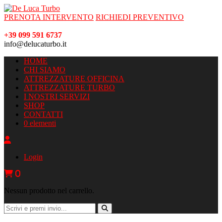
PRENOTA INTERVENTO
RICHIEDI PREVENTIVO
+39 099 591 6737
info@delucaturbo.it
HOME
CHI SIAMO
ATTREZZATURE OFFICINA
ATTREZZATURE TURBO
I NOSTRI SERVIZI
SHOP
CONTATTI
0 elementi
Login
0
Nessun prodotto nel carrello.