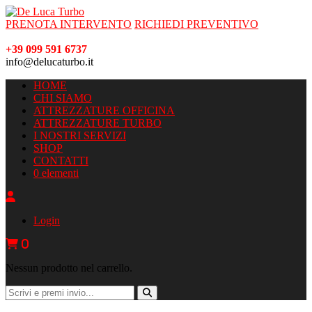
PRENOTA INTERVENTO
RICHIEDI PREVENTIVO
+39 099 591 6737
info@delucaturbo.it
HOME
CHI SIAMO
ATTREZZATURE OFFICINA
ATTREZZATURE TURBO
I NOSTRI SERVIZI
SHOP
CONTATTI
0 elementi
Login
0
Nessun prodotto nel carrello.