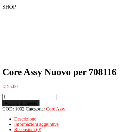
SHOP
Core Assy Nuovo per 708116
€
155.00
Core
Assy
Aggiungi al carrello
Nuovo
COD:
1002
Categoria:
Core Assy
per
708116
Descrizione
quantità
Informazioni aggiuntive
Recensioni (0)