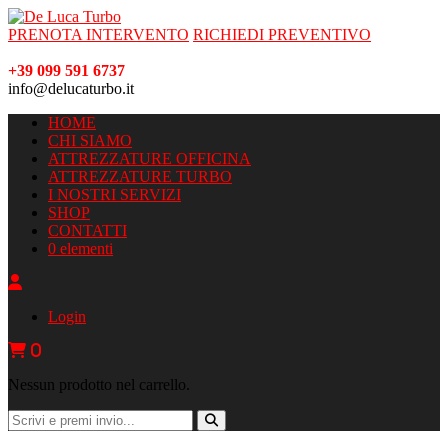
PRENOTA INTERVENTO
RICHIEDI PREVENTIVO
+39 099 591 6737
info@delucaturbo.it
HOME
CHI SIAMO
ATTREZZATURE OFFICINA
ATTREZZATURE TURBO
I NOSTRI SERVIZI
SHOP
CONTATTI
0 elementi
Login
0
Nessun prodotto nel carrello.