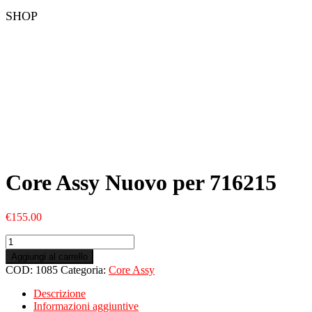
SHOP
Core Assy Nuovo per 716215
€
155.00
Core
Assy
Aggiungi al carrello
Nuovo
COD:
1085
Categoria:
Core Assy
per
716215
Descrizione
quantità
Informazioni aggiuntive