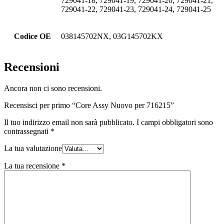
729041-18, 729041-19, 729041-20, 729041-21,
729041-22, 729041-23, 729041-24, 729041-25
Codice OE
038145702NX, 03G145702KX
Recensioni
Ancora non ci sono recensioni.
Recensisci per primo “Core Assy Nuovo per 716215”
Il tuo indirizzo email non sarà pubblicato.
I campi obbligatori sono
contrassegnati
*
La tua valutazione
La tua recensione
*