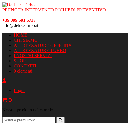
PRENOTA INTERVENTO
RICHIEDI PREVENTIVO
+39 099 591 6737
info@delucaturbo.it
HOME
CHI SIAMO
ATTREZZATURE OFFICINA
ATTREZZATURE TURBO
I NOSTRI SERVIZI
SHOP
CONTATTI
0 elementi
Login
0
Nessun prodotto nel carrello.