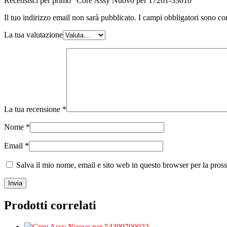
Recensisci per primo “Core Assy Nuovo per 17201-33010”
Il tuo indirizzo email non sarà pubblicato.
I campi obbligatori sono co
La tua valutazione
La tua recensione
*
Nome
*
Email
*
Salva il mio nome, email e sito web in questo browser per la pro
Prodotti correlati