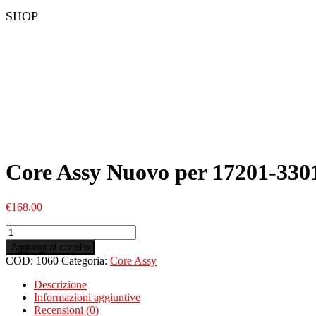
SHOP
Core Assy Nuovo per 17201-330
€
168.00
Core
Assy
Aggiungi al carrello
Nuovo
COD:
1060
Categoria:
Core Assy
per
17201-
Descrizione
33010
Informazioni aggiuntive
quantità
Recensioni (0)