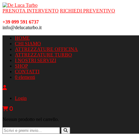
PRENOTA INTERVENTO
RICHIEDI PREVENTIVO
+39 099 591 6737
info@delucaturbo.it
HOME
CHI SIAMO
ATTREZZATURE OFFICINA
ATTREZZATURE TURBO
I NOSTRI SERVIZI
SHOP
CONTATTI
0 elementi
Login
0
Nessun prodotto nel carrello.