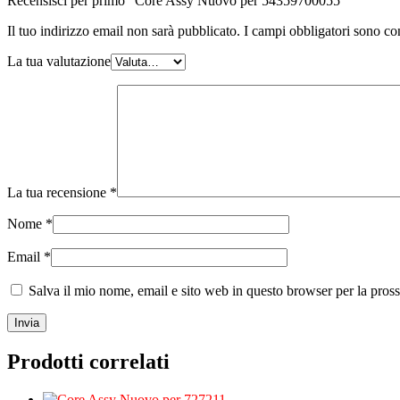
Recensisci per primo “Core Assy Nuovo per 54359700055”
Il tuo indirizzo email non sarà pubblicato.
I campi obbligatori sono co
La tua valutazione
La tua recensione
*
Nome
*
Email
*
Salva il mio nome, email e sito web in questo browser per la pro
Prodotti correlati