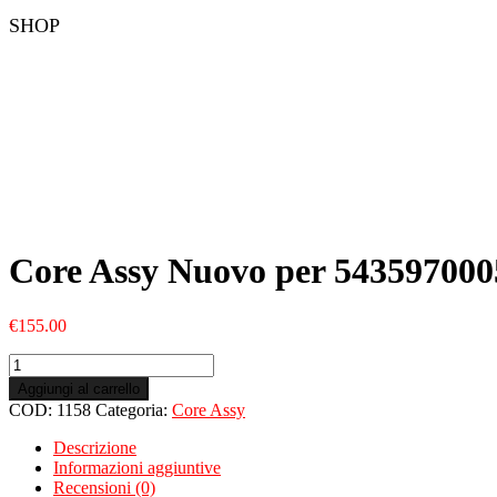
SHOP
Core Assy Nuovo per 543597000
€
155.00
Core
Assy
Aggiungi al carrello
Nuovo
COD:
1158
Categoria:
Core Assy
per
54359700055
Descrizione
quantità
Informazioni aggiuntive
Recensioni (0)