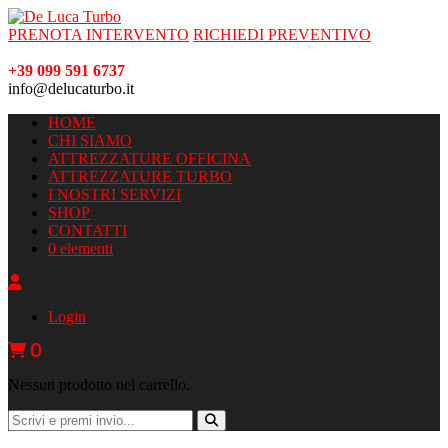
PRENOTA INTERVENTO
RICHIEDI PREVENTIVO
+39 099 591 6737
info@delucaturbo.it
HOME
CHI SIAMO
ATTREZZATURE OFFICINA
ATTREZZATURE TURBO
I NOSTRI SERVIZI
SHOP
CONTATTI
0 elementi
Login
0
Nessun prodotto nel carrello.