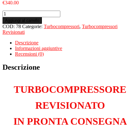
€
340.00
Turbo
Revisionato
Aggiungi al carrello
per
COD:
78
Categorie:
Turbocompressori
,
Turbocompressori
VOLVO
Revisionati
V50
1.6
Descrizione
D4
Informazioni aggiuntive
D4164T
Recensioni (0)
quantità
Descrizione
TURBOCOMPRESSORE
REVISIONATO
IN PRONTA CONSEGNA