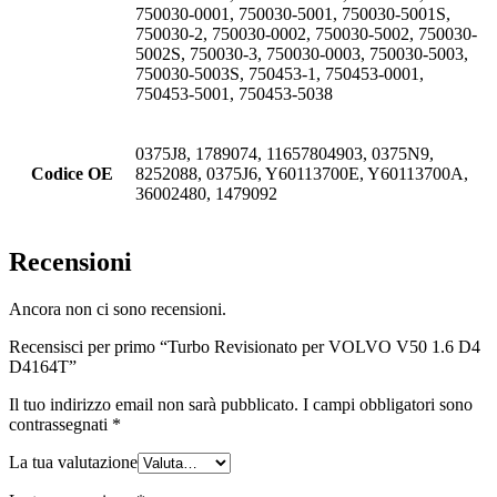
750030-0001, 750030-5001, 750030-5001S,
750030-2, 750030-0002, 750030-5002, 750030-
5002S, 750030-3, 750030-0003, 750030-5003,
750030-5003S, 750453-1, 750453-0001,
750453-5001, 750453-5038
0375J8, 1789074, 11657804903, 0375N9,
Codice OE
8252088, 0375J6, Y60113700E, Y60113700A,
36002480, 1479092
Recensioni
Ancora non ci sono recensioni.
Recensisci per primo “Turbo Revisionato per VOLVO V50 1.6 D4
D4164T”
Il tuo indirizzo email non sarà pubblicato.
I campi obbligatori sono
contrassegnati
*
La tua valutazione