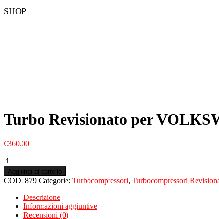
SHOP
Turbo Revisionato per VOLK
€
360.00
Turbo
Revisionato
Aggiungi al carrello
per
COD:
879
Categorie:
Turbocompressori
,
Turbocompressori Revisiona
VOLKSWAGENGolf
VI2.0
Descrizione
TDiCBAB
Informazioni aggiuntive
quantità
Recensioni (0)