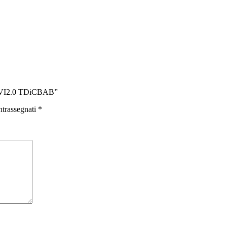
f VI2.0 TDiCBAB”
ntrassegnati
*