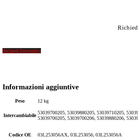
Richied
Richiedi Preventivo
Informazioni aggiuntive
Peso
12 kg
53039700205, 53039880205, 53039710205, 53039
Intercambiabile
53039700205, 53039700206, 53039880206, 5303
Codice OE
03L253056AX, 03L253056, 03L253056A