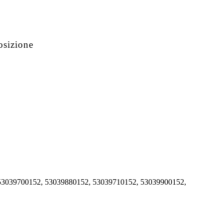
osizione
53039700152, 53039880152, 53039710152, 53039900152,