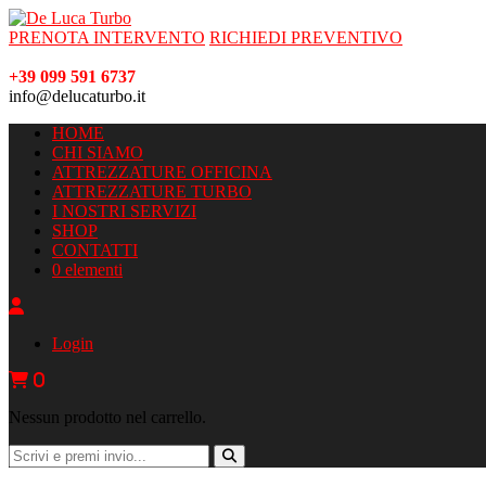
PRENOTA INTERVENTO
RICHIEDI PREVENTIVO
+39 099 591 6737
info@delucaturbo.it
HOME
CHI SIAMO
ATTREZZATURE OFFICINA
ATTREZZATURE TURBO
I NOSTRI SERVIZI
SHOP
CONTATTI
0 elementi
Login
0
Nessun prodotto nel carrello.