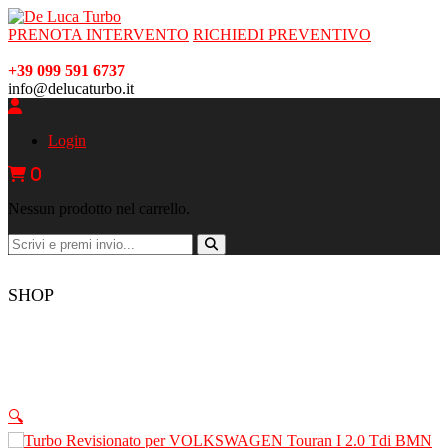
PRENOTA INTERVENTO
RICHIEDI PREVENTIVO
+39 099 591 6737
info@delucaturbo.it
Login
0
Nessun prodotto nel carrello.
SHOP
🔍