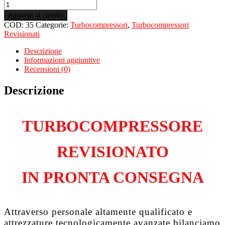
Turbo
Revisionato
Aggiungi al carrello
per
COD:
35
Categorie:
Turbocompressori
,
Turbocompressori
VOLKSWAGEN
Revisionati
Touran
I
Descrizione
2.0
Informazioni aggiuntive
Tdi
Recensioni (0)
AZV
quantità
Descrizione
TURBOCOMPRESSORE
REVISIONATO
IN PRONTA CONSEGNA
Attraverso personale altamente qualificato e
attrezzature tecnologicamente avanzate bilanciamo