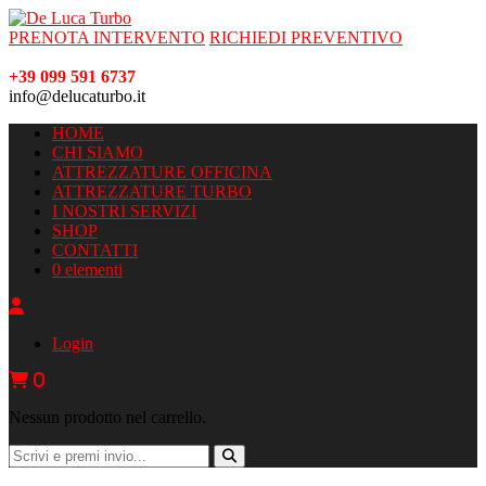
PRENOTA INTERVENTO
RICHIEDI PREVENTIVO
+39 099 591 6737
info@delucaturbo.it
HOME
CHI SIAMO
ATTREZZATURE OFFICINA
ATTREZZATURE TURBO
I NOSTRI SERVIZI
SHOP
CONTATTI
0 elementi
Login
0
Nessun prodotto nel carrello.