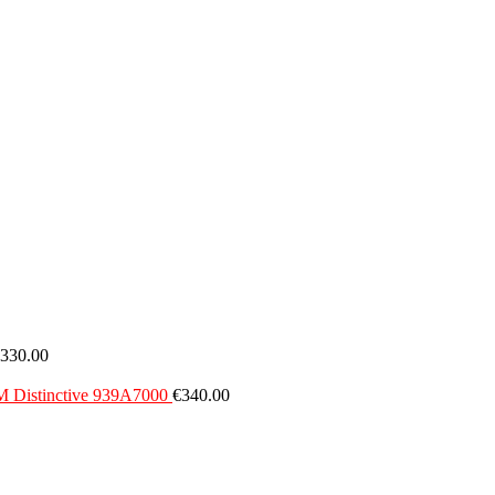
330.00
 Distinctive 939A7000
€
340.00