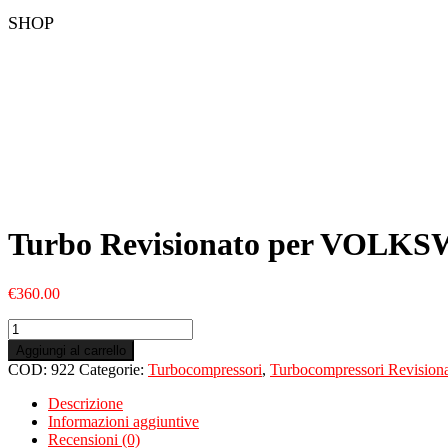
SHOP
Turbo Revisionato per VOLKS
€
360.00
Turbo
Revisionato
Aggiungi al carrello
per
COD:
922
Categorie:
Turbocompressori
,
Turbocompressori Revisiona
VOLKSWAGEN
Passat
Descrizione
V
Informazioni aggiuntive
I1.6
Recensioni (0)