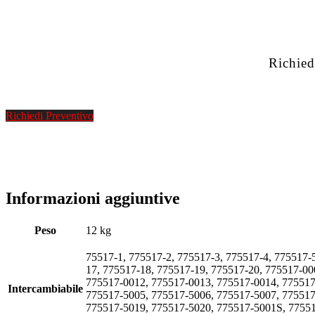
Richied
Richiedi Preventivo
Informazioni aggiuntive
Peso
12 kg
75517-1, 775517-2, 775517-3, 775517-4, 775517-
17, 775517-18, 775517-19, 775517-20, 775517-0
775517-0012, 775517-0013, 775517-0014, 775517
Intercambiabile
775517-5005, 775517-5006, 775517-5007, 775517
775517-5019, 775517-5020, 775517-5001S, 7755