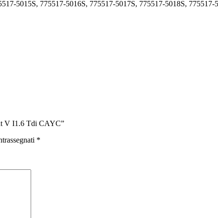
5517-5015S, 775517-5016S, 775517-5017S, 775517-5018S, 775517-
t V I1.6 Tdi CAYC”
ntrassegnati
*