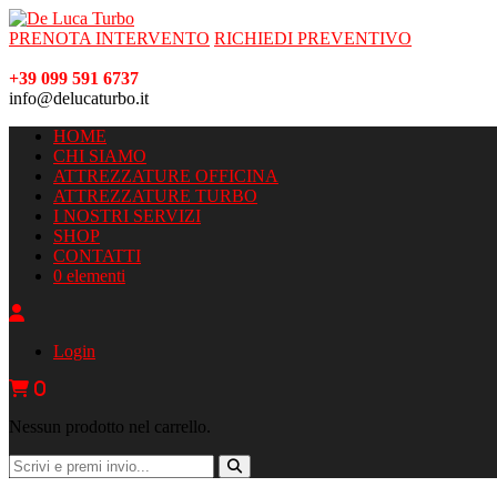
PRENOTA INTERVENTO
RICHIEDI PREVENTIVO
+39 099 591 6737
info@delucaturbo.it
HOME
CHI SIAMO
ATTREZZATURE OFFICINA
ATTREZZATURE TURBO
I NOSTRI SERVIZI
SHOP
CONTATTI
0 elementi
Login
0
Nessun prodotto nel carrello.