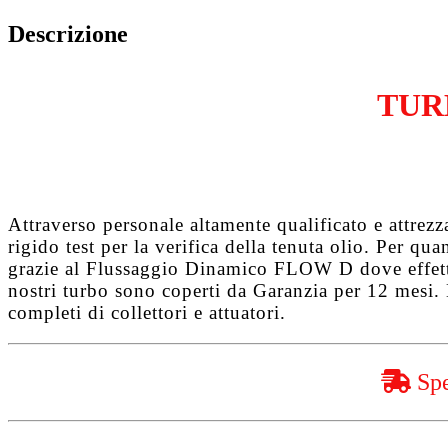
Tdi
CAYC
Descrizione
quantità
TUR
Attraverso personale altamente qualificato e attrez
rigido test per la verifica della tenuta olio. Per q
grazie al
Flussaggio Dinamico FLOW D
dove effet
nostri turbo sono coperti da
Garanzia per 12 mesi
.
completi di collettori e attuatori.
Spe