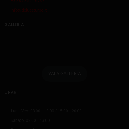
+39 099 591 6737
info@delucaturbo.it
GALLERIA
VAI A GALLERIA
ORARI
Lun - Ven: 08:00 - 13:00 / 15:00 - 20:00
Sabato: 08:00 - 13:00