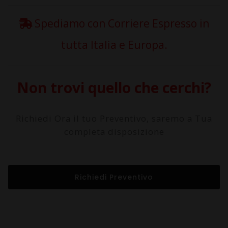
Spediamo con Corriere Espresso in
tutta Italia e Europa.
Non trovi quello che cerchi?
Richiedi Ora il tuo Preventivo, saremo a Tua
completa disposizione
Richiedi Preventivo