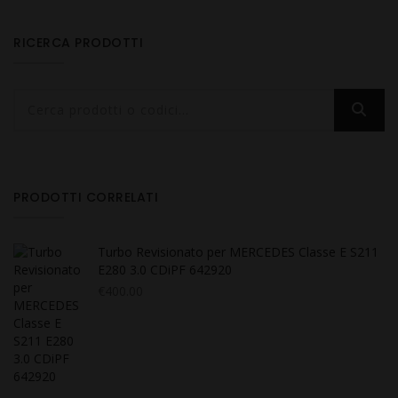
RICERCA PRODOTTI
PRODOTTI CORRELATI
Turbo Revisionato per MERCEDES Classe E S211
E280 3.0 CDiPF 642920
€
400.00