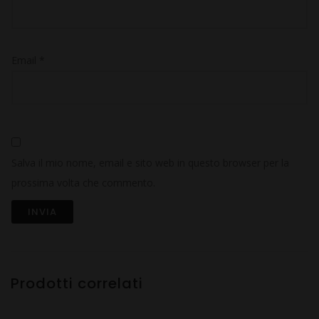
Email
*
Salva il mio nome, email e sito web in questo browser per la
prossima volta che commento.
Prodotti correlati