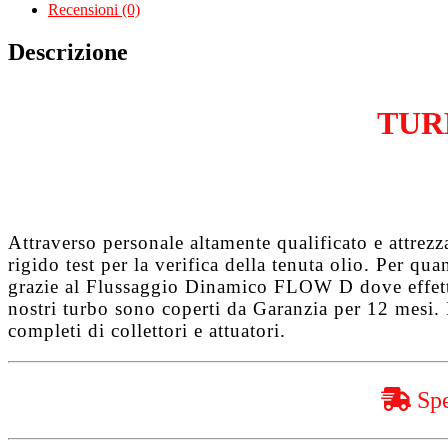
I
Recensioni (0)
1.4
D4d
Descrizione
1NDTV
quantità
TUR
Attraverso personale altamente qualificato e attrez
rigido test per la verifica della tenuta olio. Per q
grazie al
Flussaggio Dinamico FLOW D
dove effet
nostri turbo sono coperti da
Garanzia per 12 mesi
.
completi di collettori e attuatori.
Spe