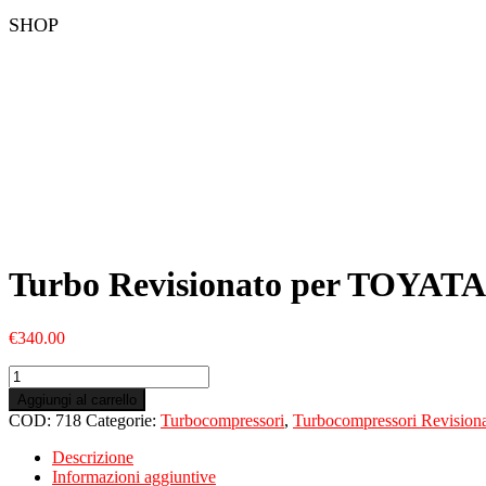
SHOP
Turbo Revisionato per TOYATA 
€
340.00
Turbo
Revisionato
Aggiungi al carrello
per
COD:
718
Categorie:
Turbocompressori
,
Turbocompressori Revisiona
TOYATA
Yaris
Descrizione
(France)
Informazioni aggiuntive