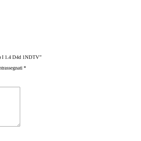
e) I 1.4 D4d 1NDTV”
ntrassegnati
*