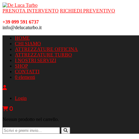
PRENOTA INTERVENTO
RICHIEDI PREVENTIVO
+39 099 591 6737
info@delucaturbo.it
HOME
CHI SIAMO
ATTREZZATURE OFFICINA
ATTREZZATURE TURBO
I NOSTRI SERVIZI
SHOP
CONTATTI
0 elementi
Login
0
Nessun prodotto nel carrello.