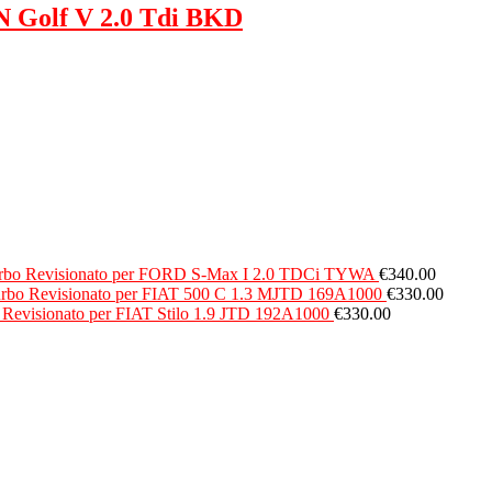
 Golf V 2.0 Tdi BKD
rbo Revisionato per FORD S-Max I 2.0 TDCi TYWA
€
340.00
rbo Revisionato per FIAT 500 C 1.3 MJTD 169A1000
€
330.00
 Revisionato per FIAT Stilo 1.9 JTD 192A1000
€
330.00