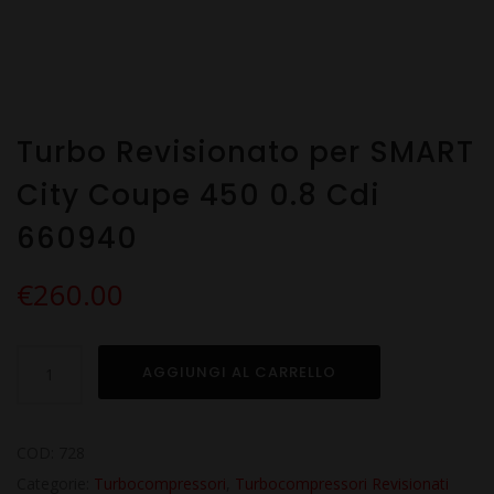
Turbo Revisionato per SMART
City Coupe 450 0.8 Cdi
660940
€
260.00
Turbo
AGGIUNGI AL CARRELLO
Revisionato
per
SMART
COD:
728
City
Categorie:
Turbocompressori
,
Turbocompressori Revisionati