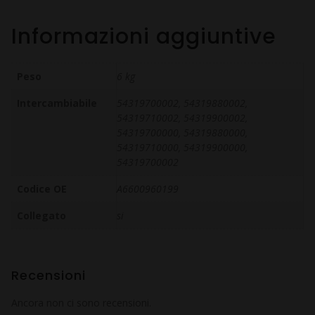
Informazioni aggiuntive
Peso
6 kg
Intercambiabile
54319700002, 54319880002,
54319710002, 54319900002,
54319700000, 54319880000,
54319710000, 54319900000,
54319700002
Codice OE
A6600960199
Collegato
si
Recensioni
Ancora non ci sono recensioni.