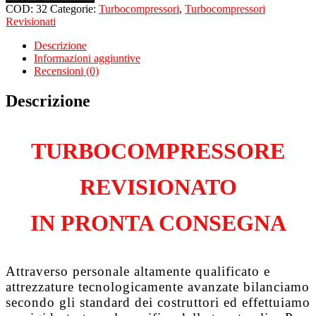
per
COD:
32
Categorie:
Turbocompressori
,
Turbocompressori
SKODA
Revisionati
Superb
3T4
Descrizione
2.0
Informazioni aggiuntive
Tdi
Recensioni (0)
BKD
quantità
Descrizione
TURBOCOMPRESSORE
REVISIONATO
IN PRONTA CONSEGNA
Attraverso personale altamente qualificato e
attrezzature tecnologicamente avanzate bilanciamo
secondo gli standard dei costruttori ed effettuiamo