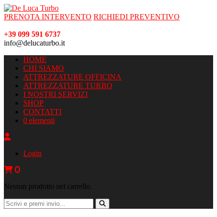
PRENOTA INTERVENTO
RICHIEDI PREVENTIVO
+39 099 591 6737
info@delucaturbo.it
HOME
CHI SIAMO
ATTREZZATURE OFFICINA
ATTREZZATURE TURBO
I NOSTRI SERVIZI
SHOP
CONTATTI
0 elementi
Login
0
Nessun prodotto nel carrello.