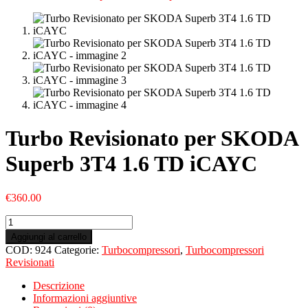
Turbo Revisionato per SKODA
Superb 3T4 1.6 TD iCAYC
€
360.00
Turbo
Revisionato
Aggiungi al carrello
per
COD:
924
Categorie:
Turbocompressori
,
Turbocompressori
SKODA
Revisionati
Superb
3T4
Descrizione
1.6
Informazioni aggiuntive
TD