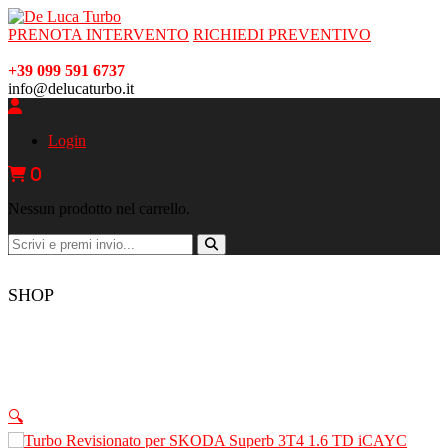
PRENOTA INTERVENTO
RICHIEDI PREVENTIVO
+39 099 591 6737
info@delucaturbo.it
Login
0
Nessun prodotto nel carrello.
SHOP
🔍