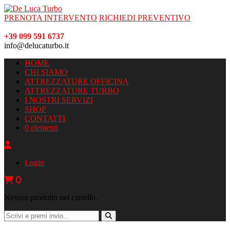
PRENOTA INTERVENTO
RICHIEDI PREVENTIVO
+39 099 591 6737
info@delucaturbo.it
HOME
CHI SIAMO
ATTREZZATURE OFFICINA
ATTREZZATURE TURBO
I NOSTRI SERVIZI
SHOP
CONTATTI
0 elementi
Login
0
Nessun prodotto nel carrello.