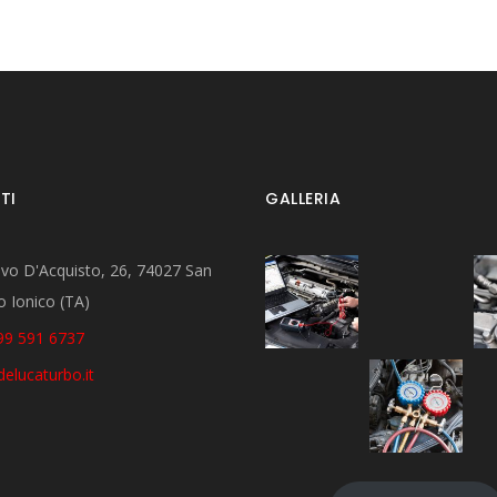
TI
GALLERIA
lvo D'Acquisto, 26, 74027 San
o Ionico (TA)
99 591 6737
elucaturbo.it