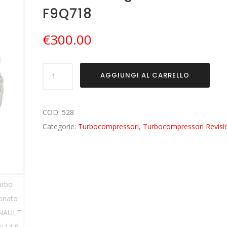
F9Q718
€
300.00
Turbo
AGGIUNGI AL CARRELLO
Revisionato
per
RENAULT
COD:
528
Laguna
Categorie:
Turbocompressori
,
Turbocompressori Revisi
I
1.9
Dci
F9Q718
quantità