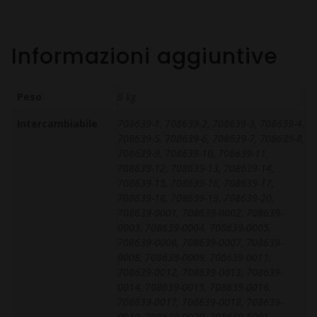
Informazioni aggiuntive
Peso
6 kg
Intercambiabile
708639-1, 708639-2, 708639-3, 708639-4,
708639-5, 708639-6, 708639-7, 708639-8,
708639-9, 708639-10, 708639-11,
708639-12, 708639-13, 708639-14,
708639-15, 708639-16, 708639-17,
708639-18, 708639-19, 708639-20,
708639-0001, 708639-0002, 708639-
0003, 708639-0004, 708639-0005,
708639-0006, 708639-0007, 708639-
0008, 708639-0009, 708639-0011,
708639-0012, 708639-0013, 708639-
0014, 708639-0015, 708639-0016,
708639-0017, 708639-0018, 708639-
0019, 708639-0020, 708639-5001,