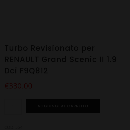
Turbo Revisionato per
RENAULT Grand Scenic II 1.9
Dci F9Q812
€
330.00
Turbo
AGGIUNGI AL CARRELLO
Revisionato
per
RENAULT
COD:
554