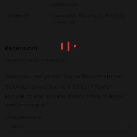
709839-5016S
Codice OE
1441100Q0K, 7701478024, 36002419,
7711497146
Recensioni
Ancora non ci sono recensioni.
Recensisci per primo “Turbo Revisionato per
RENAULT Grand Scenic II 1.9 Dci F9Q812”
Il tuo indirizzo email non sarà pubblicato.
I campi obbligatori
sono contrassegnati
*
La tua valutazione