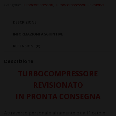
Grand
Categorie:
Turbocompressori
,
Turbocompressori Revisionati
Scenic
II
DESCRIZIONE
1.9
Dci
INFORMAZIONI AGGIUNTIVE
F9Q812
RECENSIONI (0)
quantità
Descrizione
TURBOCOMPRESSORE
REVISIONATO
IN PRONTA CONSEGNA
Attraverso personale altamente qualificato e