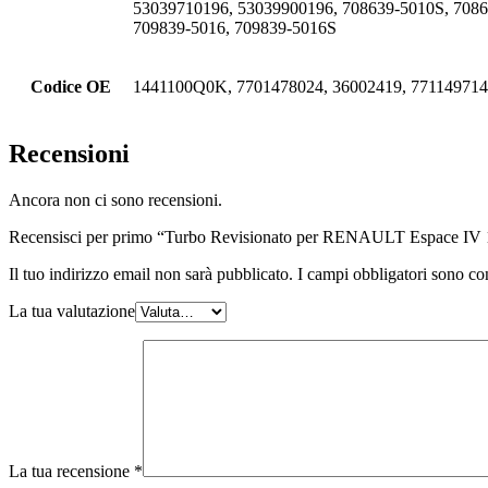
53039710196, 53039900196, 708639-5010S, 70864
709839-5016, 709839-5016S
Codice OE
1441100Q0K, 7701478024, 36002419, 77114971
Recensioni
Ancora non ci sono recensioni.
Recensisci per primo “Turbo Revisionato per RENAULT Espace IV
Il tuo indirizzo email non sarà pubblicato.
I campi obbligatori sono co
La tua valutazione
La tua recensione
*