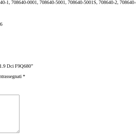
0-1, 708640-0001, 708640-5001, 708640-5001S, 708640-2, 708640-
46
 1.9 Dci F9Q680”
ntrassegnati
*