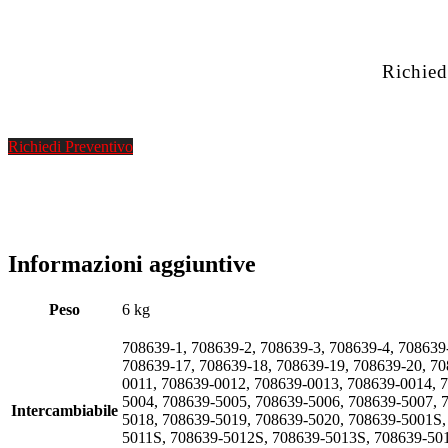
Richied
Richiedi Preventivo
Informazioni aggiuntive
Peso
6 kg
708639-1, 708639-2, 708639-3, 708639-4, 708639
708639-17, 708639-18, 708639-19, 708639-20, 7
0011, 708639-0012, 708639-0013, 708639-0014, 
5004, 708639-5005, 708639-5006, 708639-5007, 
Intercambiabile
5018, 708639-5019, 708639-5020, 708639-5001S
5011S, 708639-5012S, 708639-5013S, 708639-50