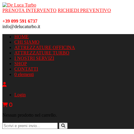
PRENOTA INTERVENTO
RICHIEDI PREVENTIVO
+39 099 591 6737
info@delucaturbo.it
HOME
CHI SIAMO
ATTREZZATURE OFFICINA
ATTREZZATURE TURBO
I NOSTRI SERVIZI
SHOP
CONTATTI
0 elementi
Login
0
Nessun prodotto nel carrello.