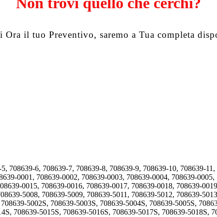
Non trovi quello che cerchi?
i Ora il tuo Preventivo, saremo a Tua completa disp
-5, 708639-6, 708639-7, 708639-8, 708639-9, 708639-10, 708639-11,
08639-0001, 708639-0002, 708639-0003, 708639-0004, 708639-0005,
708639-0015, 708639-0016, 708639-0017, 708639-0018, 708639-0019
708639-5008, 708639-5009, 708639-5011, 708639-5012, 708639-5013
, 708639-5002S, 708639-5003S, 708639-5004S, 708639-5005S, 7086
14S, 708639-5015S, 708639-5016S, 708639-5017S, 708639-5018S, 