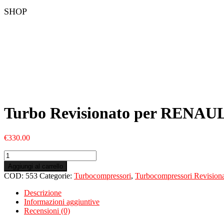
SHOP
Turbo Revisionato per RENAUL
€
330.00
Turbo
Revisionato
Aggiungi al carrello
per
COD:
553
Categorie:
Turbocompressori
,
Turbocompressori Revisiona
RENAULT
Espace
Descrizione
IV
Informazioni aggiuntive
1.9
Recensioni (0)
Dci