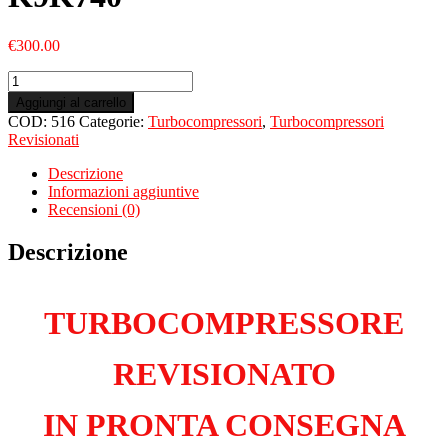
€
300.00
Turbo
Revisionato
Aggiungi al carrello
per
COD:
516
Categorie:
Turbocompressori
,
Turbocompressori
RENAULT
Revisionati
Clio
II
Descrizione
1.5
Informazioni aggiuntive
dCi
Recensioni (0)
K9K740
quantità
Descrizione
TURBOCOMPRESSORE
REVISIONATO
IN PRONTA CONSEGNA