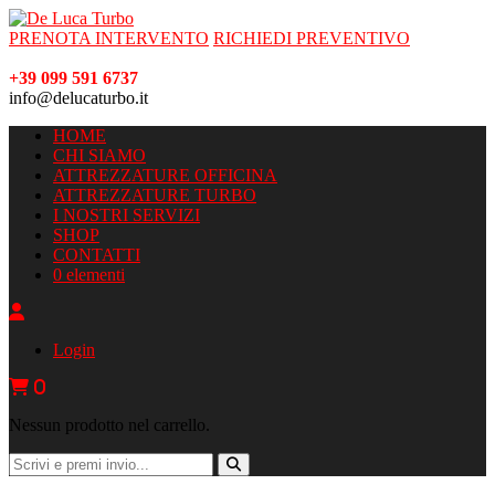
PRENOTA INTERVENTO
RICHIEDI PREVENTIVO
+39 099 591 6737
info@delucaturbo.it
HOME
CHI SIAMO
ATTREZZATURE OFFICINA
ATTREZZATURE TURBO
I NOSTRI SERVIZI
SHOP
CONTATTI
0 elementi
Login
0
Nessun prodotto nel carrello.