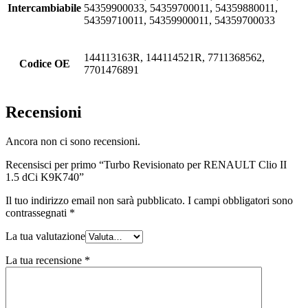
Intercambiabile
54359900033, 54359700011, 54359880011,
54359710011, 54359900011, 54359700033
144113163R, 144114521R, 7711368562,
Codice OE
7701476891
Recensioni
Ancora non ci sono recensioni.
Recensisci per primo “Turbo Revisionato per RENAULT Clio II
1.5 dCi K9K740”
Il tuo indirizzo email non sarà pubblicato.
I campi obbligatori sono
contrassegnati
*
La tua valutazione
La tua recensione
*