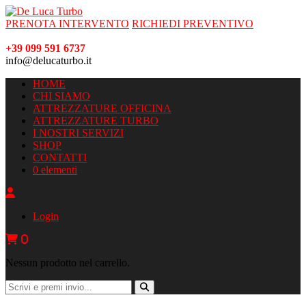
PRENOTA INTERVENTO
RICHIEDI PREVENTIVO
+39 099 591 6737
info@delucaturbo.it
HOME
CHI SIAMO
ATTREZZATURE OFFICINA
ATTREZZATURE TURBO
I NOSTRI SERVIZI
SHOP
CONTATTI
0 elementi
Login
0
Nessun prodotto nel carrello.