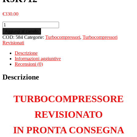
€
330.00
Turbo
Revisionato
Aggiungi al carrello
per
COD:
584
Categorie:
Turbocompressori
,
Turbocompressori
RENAULT
Revisionati
Clio
II
Descrizione
1.5
Informazioni aggiuntive
Dci
Recensioni (0)
K9K712
quantità
Descrizione
TURBOCOMPRESSORE
REVISIONATO
IN PRONTA CONSEGNA