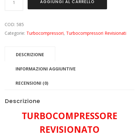
AGGIUNGI AL CARRELLO
Revisionato
per
RENAULT
COD:
585
Clio
Categorie:
Turbocompressori
,
Turbocompressori Revisionati
II
1.5
DESCRIZIONE
Dci
K9K702
INFORMAZIONI AGGIUNTIVE
quantità
RECENSIONI (0)
Descrizione
TURBOCOMPRESSORE
REVISIONATO