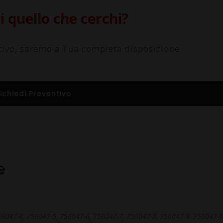
 quello che cerchi?
ntivo, saremo a Tua completa disposizione
ichiedi Preventivo
e
56047-4, 756047-5, 756047-6, 756047-7, 756047-8, 756047-9, 756047-1