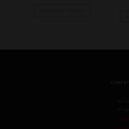
AGGIUNGI AL CARRELLO
A
CONTAT
Via Sa
Giorgi
+39 0
info@d