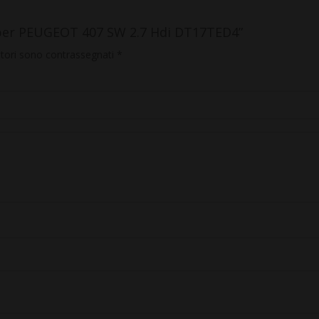
 per PEUGEOT 407 SW 2.7 Hdi DT17TED4”
atori sono contrassegnati
*