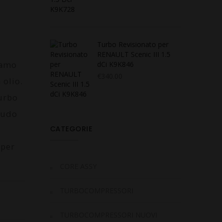
Turbo Revisionato per
RENAULT Scenic III 1.5
iamo
dCi K9K846
€
340.00
 olio.
turbo
laudo
CATEGORIE
 per
CORE ASSY
TURBOCOMPRESSORI
TURBOCOMPRESSORI NUOVI