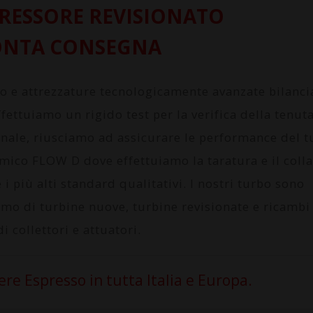
ESSORE REVISIONATO
ONTA CONSEGNA
to e attrezzature tecnologicamente avanzate bilanc
fettuiamo un rigido test per la verifica della tenuta
onale, riusciamo ad assicurare le performance del 
amico FLOW D
dove effettuiamo la taratura e il col
i più alti standard qualitativi. I nostri turbo sono
amo di turbine nuove, turbine revisionate e ricambi
i collettori e attuatori.
e Espresso in tutta Italia e Europa.