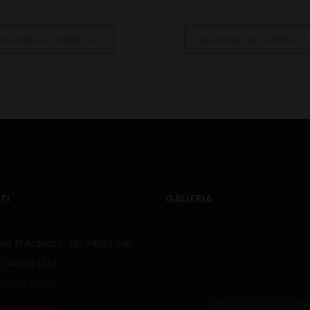
GGIUNGI AL CARRELLO
AGGIUNGI AL CARRELLO
TI
GALLERIA
lvo D'Acquisto, 26, 74027 San
o Ionico (TA)
99 591 6737
elucaturbo.it