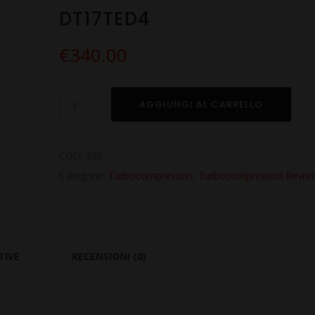
DT17TED4
€
340.00
Turbo
AGGIUNGI AL CARRELLO
Revisionato
per
PEUGEOT
COD:
320
407
Categorie:
Turbocompressori
,
Turbocompressori Revisi
SW
2.7
Hdi
DT17TED4
TIVE
RECENSIONI (0)
quantità