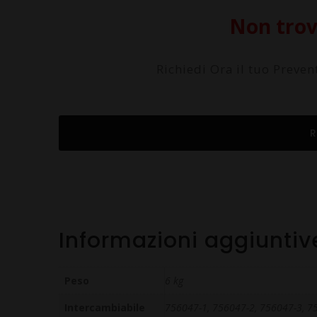
Non trovi
Richiedi Ora il tuo Preve
R
Informazioni aggiuntiv
Peso
6 kg
Intercambiabile
756047-1, 756047-2, 756047-3, 7