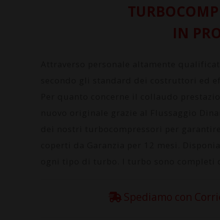
TURBOCOMPR
IN PR
Attraverso personale altamente qualifica
secondo gli standard dei costruttori ed ef
Per quanto concerne il collaudo prestazi
nuovo originale grazie al
Flussaggio Din
dei nostri turbocompressori per garantire 
coperti da
Garanzia per 12 mesi
. Disponi
ogni tipo di turbo. I turbo sono completi d
Spediamo con Corrier