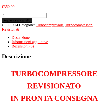
€
350.00
Turbo
Revisionato
Aggiungi al carrello
per
COD:
714
Categorie:
Turbocompressori
,
Turbocompressori
PEUGEOT
Revisionati
308
II
Descrizione
1.6
Informazioni aggiuntive
e-
Recensioni (0)
THP
GT
Descrizione
EP6FDTX
quantità
TURBOCOMPRESSORE
REVISIONATO
IN PRONTA CONSEGNA