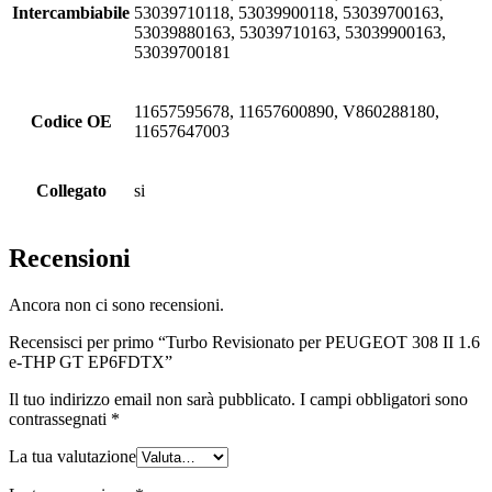
Intercambiabile
53039710118, 53039900118, 53039700163,
53039880163, 53039710163, 53039900163,
53039700181
11657595678, 11657600890, V860288180,
Codice OE
11657647003
Collegato
si
Recensioni
Ancora non ci sono recensioni.
Recensisci per primo “Turbo Revisionato per PEUGEOT 308 II 1.6
e-THP GT EP6FDTX”
Il tuo indirizzo email non sarà pubblicato.
I campi obbligatori sono
contrassegnati
*
La tua valutazione