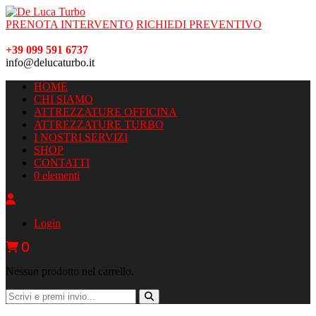
PRENOTA INTERVENTO
RICHIEDI PREVENTIVO
+39 099 591 6737
info@delucaturbo.it
HOME
CHI SIAMO
ATTREZZATURE OFFICINA
ATTREZZATURE TURBO
I NOSTRI SERVIZI
SHOP
CONTATTI
0 elementi
Login
0
Nessun prodotto nel carrello.