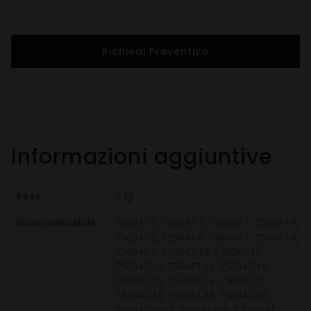
Richiedi Preventivo
Informazioni aggiuntive
Peso
6 kg
Intercambiabile
756047-1, 756047-2, 756047-3, 756047-4,
756047-5, 756047-6, 756047-7, 756047-8,
756047-9, 756047-10, 756047-11,
756047-12, 756047-13, 756047-14,
756047-15, 756047-16, 756047-17,
756047-18, 756047-19, 756047-20,
756047-0001, 756047-0002, 756047-