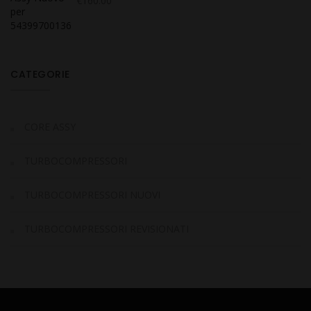
€
160.00
CATEGORIE
CORE ASSY
TURBOCOMPRESSORI
TURBOCOMPRESSORI NUOVI
TURBOCOMPRESSORI REVISIONATI