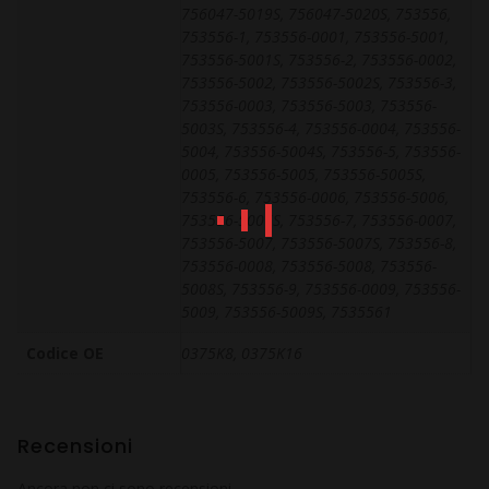
756047-5019S, 756047-5020S, 753556,
753556-1, 753556-0001, 753556-5001,
753556-5001S, 753556-2, 753556-0002,
753556-5002, 753556-5002S, 753556-3,
753556-0003, 753556-5003, 753556-
5003S, 753556-4, 753556-0004, 753556-
5004, 753556-5004S, 753556-5, 753556-
0005, 753556-5005, 753556-5005S,
753556-6, 753556-0006, 753556-5006,
753556-5006S, 753556-7, 753556-0007,
753556-5007, 753556-5007S, 753556-8,
753556-0008, 753556-5008, 753556-
5008S, 753556-9, 753556-0009, 753556-
5009, 753556-5009S, 7535561
Codice OE
0375K8, 0375K16
Recensioni
Ancora non ci sono recensioni.