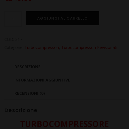
Turbo
AGGIUNGI AL CARRELLO
Revisionato
per
PEUGEOT
COD:
317
308
Categorie:
Turbocompressori
,
Turbocompressori Revisionati
CC
2.0
DESCRIZIONE
Hdi
DW10BTED4
INFORMAZIONI AGGIUNTIVE
quantità
RECENSIONI (0)
Descrizione
TURBOCOMPRESSORE