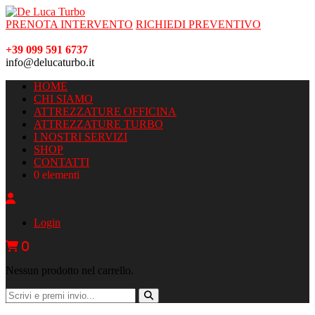
PRENOTA INTERVENTO
RICHIEDI PREVENTIVO
+39 099 591 6737
info@delucaturbo.it
HOME
CHI SIAMO
ATTREZZATURE OFFICINA
ATTREZZATURE TURBO
I NOSTRI SERVIZI
SHOP
CONTATTI
0 elementi
Login
0
Nessun prodotto nel carrello.