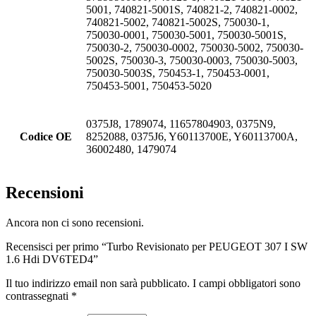
5001, 740821-5001S, 740821-2, 740821-0002,
740821-5002, 740821-5002S, 750030-1,
750030-0001, 750030-5001, 750030-5001S,
750030-2, 750030-0002, 750030-5002, 750030-
5002S, 750030-3, 750030-0003, 750030-5003,
750030-5003S, 750453-1, 750453-0001,
750453-5001, 750453-5020
0375J8, 1789074, 11657804903, 0375N9,
Codice OE
8252088, 0375J6, Y60113700E, Y60113700A,
36002480, 1479074
Recensioni
Ancora non ci sono recensioni.
Recensisci per primo “Turbo Revisionato per PEUGEOT 307 I SW
1.6 Hdi DV6TED4”
Il tuo indirizzo email non sarà pubblicato.
I campi obbligatori sono
contrassegnati
*