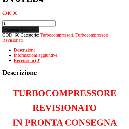
€
340.00
Turbo
Revisionato
Aggiungi al carrello
per
COD:
60
Categorie:
Turbocompressori
,
Turbocompressori
PEUGEOT
Revisionati
307
I
Descrizione
SW
Informazioni aggiuntive
1.6
Recensioni (0)
Hdi
DV6TED4
Descrizione
quantità
TURBOCOMPRESSORE
REVISIONATO
IN PRONTA CONSEGNA