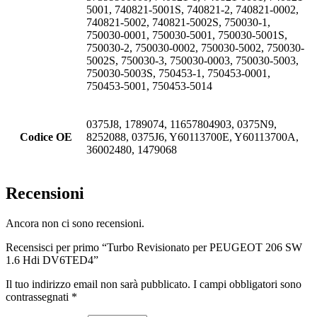
5001, 740821-5001S, 740821-2, 740821-0002,
740821-5002, 740821-5002S, 750030-1,
750030-0001, 750030-5001, 750030-5001S,
750030-2, 750030-0002, 750030-5002, 750030-
5002S, 750030-3, 750030-0003, 750030-5003,
750030-5003S, 750453-1, 750453-0001,
750453-5001, 750453-5014
0375J8, 1789074, 11657804903, 0375N9,
Codice OE
8252088, 0375J6, Y60113700E, Y60113700A,
36002480, 1479068
Recensioni
Ancora non ci sono recensioni.
Recensisci per primo “Turbo Revisionato per PEUGEOT 206 SW
1.6 Hdi DV6TED4”
Il tuo indirizzo email non sarà pubblicato.
I campi obbligatori sono
contrassegnati
*