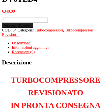
€
340.00
Turbo
Revisionato
Aggiungi al carrello
per
COD:
54
Categorie:
Turbocompressori
,
Turbocompressori
PEUGEOT
Revisionati
206
SW
Descrizione
1.6
Informazioni aggiuntive
Hdi
Recensioni (0)
DV6TED4
quantità
Descrizione
TURBOCOMPRESSORE
REVISIONATO
IN PRONTA CONSEGNA