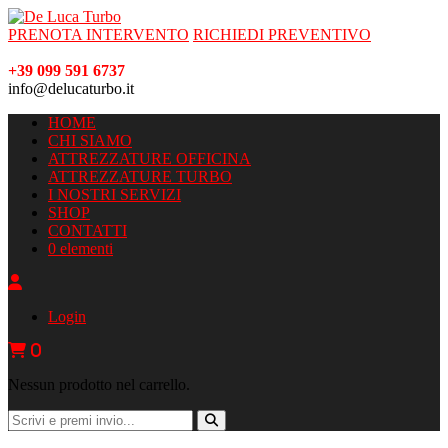
PRENOTA INTERVENTO
RICHIEDI PREVENTIVO
+39 099 591 6737
info@delucaturbo.it
HOME
CHI SIAMO
ATTREZZATURE OFFICINA
ATTREZZATURE TURBO
I NOSTRI SERVIZI
SHOP
CONTATTI
0 elementi
Login
0
Nessun prodotto nel carrello.