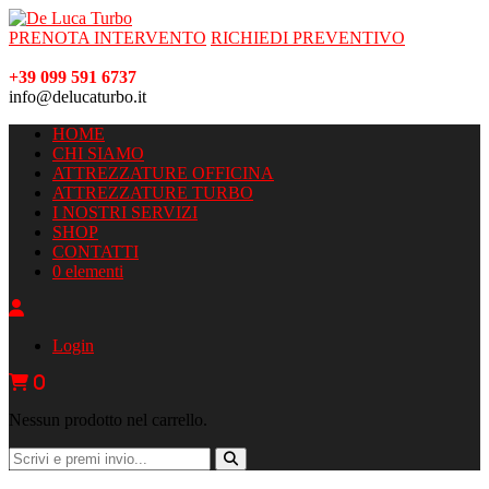
PRENOTA INTERVENTO
RICHIEDI PREVENTIVO
+39 099 591 6737
info@delucaturbo.it
HOME
CHI SIAMO
ATTREZZATURE OFFICINA
ATTREZZATURE TURBO
I NOSTRI SERVIZI
SHOP
CONTATTI
0 elementi
Login
0
Nessun prodotto nel carrello.