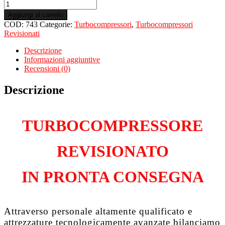
Turbo
Revisionato
Aggiungi al carrello
per
COD:
743
Categorie:
Turbocompressori
,
Turbocompressori
OPEL
Revisionati
Insignia
A
Descrizione
2.0
Informazioni aggiuntive
CDTiF
Recensioni (0)
A20DTJ
quantità
Descrizione
TURBOCOMPRESSORE
REVISIONATO
IN PRONTA CONSEGNA
Attraverso personale altamente qualificato e
attrezzature tecnologicamente avanzate bilanciamo