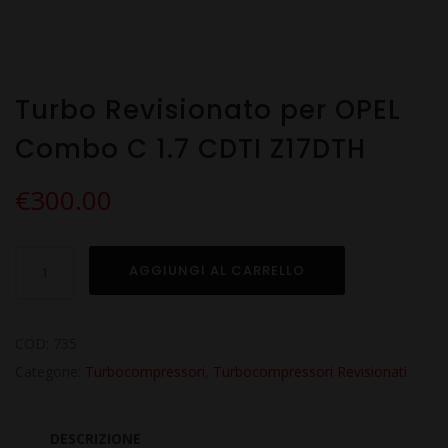
Turbo Revisionato per OPEL
Combo C 1.7 CDTI Z17DTH
€
300.00
Turbo
AGGIUNGI AL CARRELLO
Revisionato
per
OPEL
COD:
735
Combo
Categorie:
Turbocompressori
,
Turbocompressori Revisionati
C
1.7
DESCRIZIONE