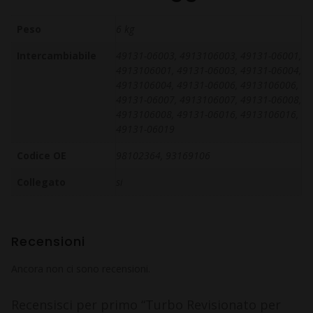
Peso
6 kg
Intercambiabile
49131-06003, 4913106003, 49131-06001,
4913106001, 49131-06003, 49131-06004,
4913106004, 49131-06006, 4913106006,
49131-06007, 4913106007, 49131-06008,
4913106008, 49131-06016, 4913106016,
49131-06019
Codice OE
98102364, 93169106
Collegato
si
Recensioni
Ancora non ci sono recensioni.
Recensisci per primo “Turbo Revisionato per