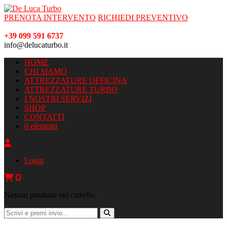
PRENOTA INTERVENTO
RICHIEDI PREVENTIVO
+39 099 591 6737
info@delucaturbo.it
HOME
CHI SIAMO
ATTREZZATURE OFFICINA
ATTREZZATURE TURBO
I NOSTRI SERVIZI
SHOP
CONTATTI
0 elementi
Login
0
Nessun prodotto nel carrello.