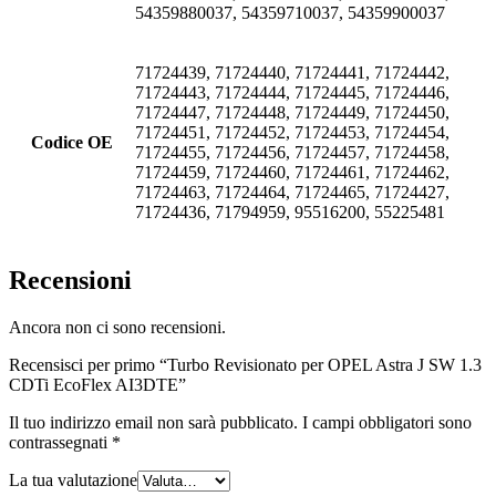
54359880037, 54359710037, 54359900037
71724439, 71724440, 71724441, 71724442,
71724443, 71724444, 71724445, 71724446,
71724447, 71724448, 71724449, 71724450,
71724451, 71724452, 71724453, 71724454,
Codice OE
71724455, 71724456, 71724457, 71724458,
71724459, 71724460, 71724461, 71724462,
71724463, 71724464, 71724465, 71724427,
71724436, 71794959, 95516200, 55225481
Recensioni
Ancora non ci sono recensioni.
Recensisci per primo “Turbo Revisionato per OPEL Astra J SW 1.3
CDTi EcoFlex AI3DTE”
Il tuo indirizzo email non sarà pubblicato.
I campi obbligatori sono
contrassegnati
*
La tua valutazione