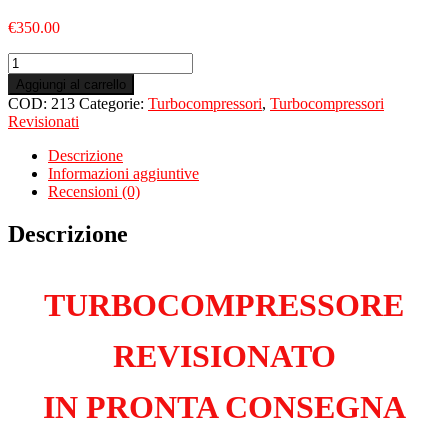
€
350.00
Turbo
Revisionato
Aggiungi al carrello
per
COD:
213
Categorie:
Turbocompressori
,
Turbocompressori
OPEL
Revisionati
Astra
J
Descrizione
SW
Informazioni aggiuntive
1.3
Recensioni (0)
CDTi
EcoFlex
Descrizione
AI3DTE
quantità
TURBOCOMPRESSORE
REVISIONATO
IN PRONTA CONSEGNA